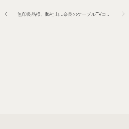
無印良品様、弊社山林を視察
奈良のケーブルTVコマドリ様が弊社山林を取材