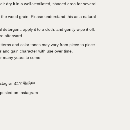
ir dry it in a well-ventilated, shaded area for several
the wood grain. Please understand this as a natural
l detergent, apply it to a cloth, and gently wipe it off.
re afterward.
atterns and color tones may vary from piece to piece.
 and gain character with use over time.
for many years to come.
tagramにて発信中
s posted on Instagram