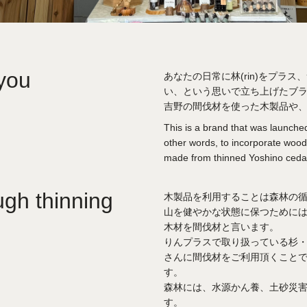
 you
あなたの日常に林(rin)をプラ
い、という思いで立ち上げたブ
吉野の間伐材を使った木製品や
This is a brand that was launched w
other words, to incorporate wood
made from thinned Yoshino cedar
ugh thinning
木製品を利用することは森林の
山を健やかな状態に保つためには
木材を間伐材と言います。
りんプラスで取り扱っている杉
さんに間伐材をご利用頂くこと
す。
森林には、水源かん養、土砂災
す。