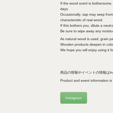
If the wood scent is bothersome, a
days.
Occasionally, sap may seep from 
characteristic of real wood.
If this bothers you, dilute a neutra
Be sure to wipe away any moistu
As natural wood is used, grain p
Wooden products deepen in color
We hope you will enjoy using it 
商品の情報やイベントの情報はIns
Product and event information i
Instagram